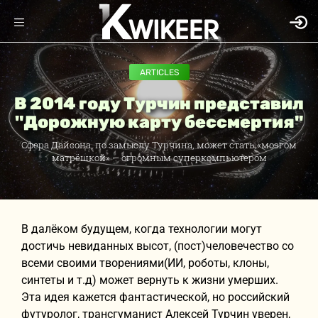
ARTICLES
В 2014 году Турчин представил
"Дорожную карту бессмертия"
Сфера Дайсона, по замыслу Турчина, может стать «мозгом
матрёшкой» — огромным суперкомпьютером
В далёком будущем, когда технологии могут
достичь невиданных высот, (пост)человечество со
всеми своими творениями(ИИ, роботы, клоны,
синтеты и т.д) может вернуть к жизни умерших.
Эта идея кажется фантастической, но российский
футуролог, трансгуманист Алексей Турчин уверен,