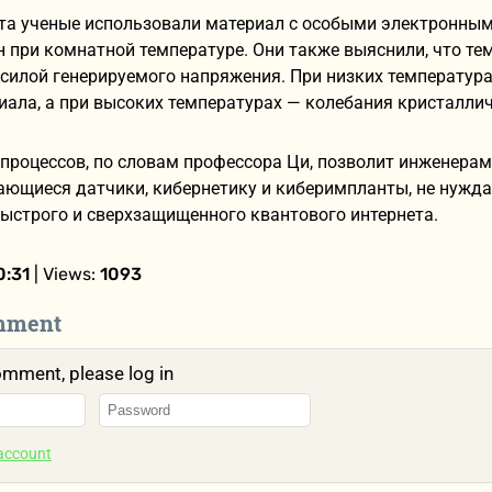
та ученые использовали материал с особыми электронными
 при комнатной температуре. Они также выяснили, что т
 силой генерируемого напряжения. При низких температур
иала, а при высоких температурах — колебания кристалли
процессов, по словам профессора Ци, позволит инженера
ющиеся датчики, кибернетику и киберимпланты, не нужда
ыстрого и сверхзащищенного квантового интернета.
0:31
| Views:
1093
mment
omment, please log in
 account