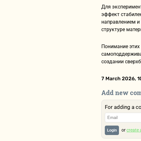
Для эксперимен
эффект стабилен
направлением и
структуре матер
Понимание этих 
самоподдержива
создании сверхб
7 March 2026, 1
Add new co
For adding a c
or
create
Login