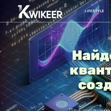
LIFESTYLE
Найд
кван
созд
Для экспери