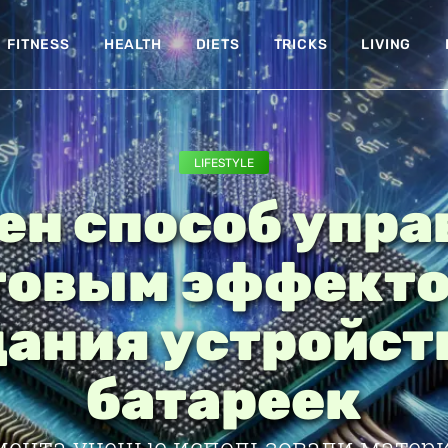
FITNESS
HEALTH
DIETS
TRICKS
LIVING
LIFESTYLE
ен способ упра
товым эффекто
ания устройст
батареек
мента ученые использовали матери