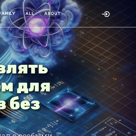
FAMILY
ALL
ABOUT
влять
м для
в без
ал с особыми